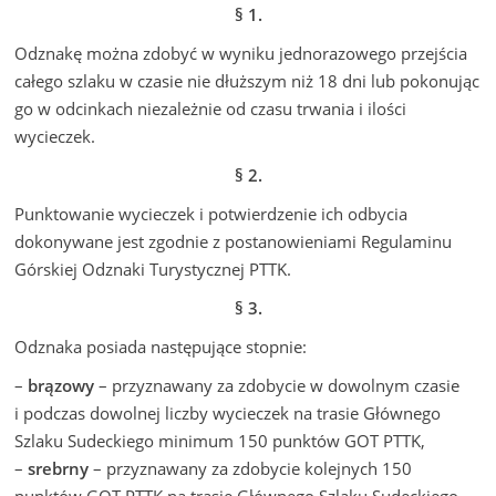
§ 1.
Odznakę można zdobyć w wyniku jednorazowego przejścia
całego szlaku w czasie nie dłuższym niż 18 dni lub pokonując
go w odcinkach niezależnie od czasu trwania i ilości
wycieczek.
§ 2.
Punktowanie wycieczek i potwierdzenie ich odbycia
dokonywane jest zgodnie z postanowieniami Regulaminu
Górskiej Odznaki Turystycznej PTTK.
§ 3.
Odznaka posiada następujące stopnie:
–
brązowy
– przyznawany za zdobycie w dowolnym czasie
i podczas dowolnej liczby wycieczek na trasie Głównego
Szlaku Sudeckiego minimum 150 punktów GOT PTTK,
–
srebrny
– przyznawany za zdobycie kolejnych 150
punktów GOT PTTK na trasie Głównego Szlaku Sudeckiego,