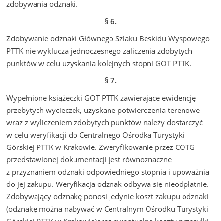
zdobywania odznaki.
§ 6.
Zdobywanie odznaki Głównego Szlaku Beskidu Wyspowego
PTTK nie wyklucza jednoczesnego zaliczenia zdobytych
punktów w celu uzyskania kolejnych stopni GOT PTTK.
§ 7.
Wypełnione książeczki GOT PTTK zawierające ewidencję
przebytych wycieczek, uzyskane potwierdzenia terenowe
wraz z wyliczeniem zdobytych punktów należy dostarczyć
w celu weryfikacji do Centralnego Ośrodka Turystyki
Górskiej PTTK w Krakowie. Zweryfikowanie przez COTG
przedstawionej dokumentacji jest równoznaczne
z przyznaniem odznaki odpowiedniego stopnia i upoważnia
do jej zakupu. Weryfikacja odznak odbywa się nieodpłatnie.
Zdobywający odznakę ponosi jedynie koszt zakupu odznaki
(odznakę można nabywać w Centralnym Ośrodku Turystyki
Górskiej PTTK w Krakowie)oraz ewentualne koszty przesyłki