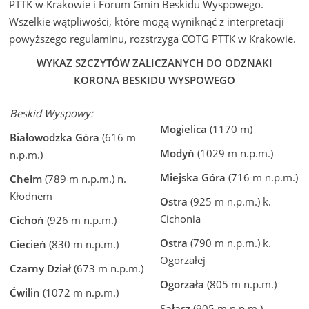
PTTK w Krakowie i Forum Gmin Beskidu Wyspowego.
Wszelkie wątpliwości, które mogą wyniknąć z interpretacji
powyższego regulaminu, rozstrzyga COTG PTTK w Krakowie.
WYKAZ SZCZYTÓW ZALICZANYCH DO ODZNAKI
KORONA BESKIDU WYSPOWEGO
Beskid Wyspowy:
Mogielica
(1170 m)
Białowodzka Góra
(616 m
Modyń
(1029 m n.p.m.)
n.p.m.)
Miejska Góra
(716 m n.p.m.)
Chełm
(789 m n.p.m.) n.
Kłodnem
Ostra
(925 m n.p.m.) k.
Cichonia
Cichoń
(926 m n.p.m.)
Ostra
(790 m n.p.m.) k.
Ciecień
(830 m n.p.m.)
Ogorzałej
Czarny Dział
(673 m n.p.m.)
Ogorzała
(805 m n.p.m.)
Ćwilin
(1072 m n.p.m.)
Sałasz
(905 m n.p.m.)