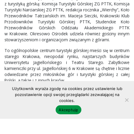
z turystyką górską: Komisja Turystyki Górskiej ZG PTTK, Komisja
Turystyki Narciarskiej ZG PTTK, redakcja rocznika „Wierchy”, Koło
Przewodników Tatrzańskich im. Macieja Sieczki, Krakowski Klub
Przodowników Turystyki Górskiej PTTK, Studenckie Koło
Przewodników Górskich Oddziału Akademickiego PTTK
w Krakowie. Okresowo Ośrodek udziela również gościny innym
stowarzyszeniom i organizacjom związanym z górami.
To ogólnopolskie centrum turystyki górskiej mieści się w centrum
starego Krakowa, nieopodal rynku, najstarszych budynków
Uniwersytetu Jagiellońskiego i Teatru Starego. Zabytkowe
kamieniczki przy ul. Jagiellońskiej 6 w Krakowie są chętnie i licznie
odwiedzane przez miłośników gór i turystyki górskiej z całej
Polski, a także i z innych krajów.
Użytkownik wyraża zgodę na cookies przez ustawienie lub
Zapraszamy do odwiedzania Centralnego Ośrodka Turystyki
pozostawienie opcji swojej przeglądarki zezwalającej na
Górskiej PTTK w Krakowie. Wszystkim chętnym udzielamy
cookies.
również informacji telefonicznych i mailowych.
Akceptuję