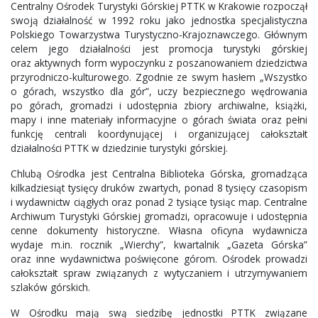
Centralny Ośrodek Turystyki Górskiej PTTK w Krakowie rozpoczął
swoją działalność w 1992 roku jako jednostka specjalistyczna
Polskiego Towarzystwa Turystyczno-Krajoznawczego. Głównym
celem jego działalności jest promocja turystyki górskiej
oraz aktywnych form wypoczynku z poszanowaniem dziedzictwa
przyrodniczo-kulturowego. Zgodnie ze swym hasłem „Wszystko
o górach, wszystko dla gór”, uczy bezpiecznego wędrowania
po górach, gromadzi i udostępnia zbiory archiwalne, książki,
mapy i inne materiały informacyjne o górach świata oraz pełni
funkcję centrali koordynującej i organizującej całokształt
działalności PTTK w dziedzinie turystyki górskiej.
Chlubą Ośrodka jest Centralna Biblioteka Górska, gromadząca
kilkadziesiąt tysięcy druków zwartych, ponad 8 tysięcy czasopism
i wydawnictw ciągłych oraz ponad 2 tysiące tysiąc map. Centralne
Archiwum Turystyki Górskiej gromadzi, opracowuje i udostępnia
cenne dokumenty historyczne. Własna oficyna wydawnicza
wydaje m.in. rocznik „Wierchy”, kwartalnik „Gazeta Górska”
oraz inne wydawnictwa poświęcone górom. Ośrodek prowadzi
całokształt spraw związanych z wytyczaniem i utrzymywaniem
szlaków górskich.
W Ośrodku mają swą siedzibę jednostki PTTK związane