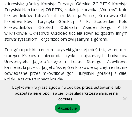
z turystyką górską: Komisja Turystyki Górskiej ZG PTTK, Komisja
Turystyki Narciarskiej ZG PTTK, redakcja rocznika „Wierchy”, Koło
Przewodników Tatrzańskich im. Macieja Sieczki, Krakowski Klub
Przodowników Turystyki Górskiej PTTK, Studenckie Koło
Przewodników Górskich Oddziału Akademickiego PTTK
w Krakowie. Okresowo Ośrodek udziela również gościny innym
stowarzyszeniom i organizacjom związanym z górami.
To ogólnopolskie centrum turystyki górskiej mieści się w centrum
starego Krakowa, nieopodal rynku, najstarszych budynków
Uniwersytetu Jagiellońskiego i Teatru Starego. Zabytkowe
kamieniczki przy ul. Jagiellońskiej 6 w Krakowie są chętnie i licznie
odwiedzane przez miłośników gór i turystyki górskiej z całej
Polski, a także i z innych krajów.
Użytkownik wyraża zgodę na cookies przez ustawienie lub
Zapraszamy do odwiedzania Centralnego Ośrodka Turystyki
pozostawienie opcji swojej przeglądarki zezwalającej na
Górskiej PTTK w Krakowie. Wszystkim chętnym udzielamy
cookies.
również informacji telefonicznych i mailowych.
Akceptuję