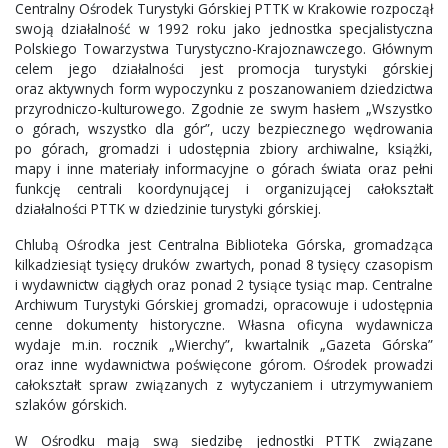
Centralny Ośrodek Turystyki Górskiej PTTK w Krakowie rozpoczął
swoją działalność w 1992 roku jako jednostka specjalistyczna
Polskiego Towarzystwa Turystyczno-Krajoznawczego. Głównym
celem jego działalności jest promocja turystyki górskiej
oraz aktywnych form wypoczynku z poszanowaniem dziedzictwa
przyrodniczo-kulturowego. Zgodnie ze swym hasłem „Wszystko
o górach, wszystko dla gór”, uczy bezpiecznego wędrowania
po górach, gromadzi i udostępnia zbiory archiwalne, książki,
mapy i inne materiały informacyjne o górach świata oraz pełni
funkcję centrali koordynującej i organizującej całokształt
działalności PTTK w dziedzinie turystyki górskiej.
Chlubą Ośrodka jest Centralna Biblioteka Górska, gromadząca
kilkadziesiąt tysięcy druków zwartych, ponad 8 tysięcy czasopism
i wydawnictw ciągłych oraz ponad 2 tysiące tysiąc map. Centralne
Archiwum Turystyki Górskiej gromadzi, opracowuje i udostępnia
cenne dokumenty historyczne. Własna oficyna wydawnicza
wydaje m.in. rocznik „Wierchy”, kwartalnik „Gazeta Górska”
oraz inne wydawnictwa poświęcone górom. Ośrodek prowadzi
całokształt spraw związanych z wytyczaniem i utrzymywaniem
szlaków górskich.
W Ośrodku mają swą siedzibę jednostki PTTK związane