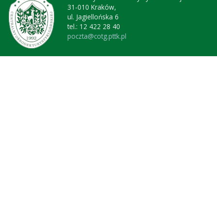
31-010 Kraków,
ul. Jagiellońska 6
tel.: 12 422 28 40
poczta@cotg.pttk.pl