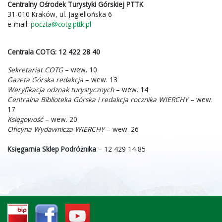
Centralny Ośrodek Turystyki Górskiej PTTK
31-010 Kraków, ul. Jagiellońska 6
e-mail:
poczta@cotg.pttk.pl
Centrala COTG:
12 422 28 40
Sekretariat COTG
– wew. 10
Gazeta Górska redakcja
– wew. 13
Weryfikacja odznak turystycznych
– wew. 14
Centralna Biblioteka Górska i redakcja rocznika WIERCHY
– wew.
17
Księgowość
– wew. 20
Oficyna Wydawnicza WIERCHY
– wew. 26
Księgarnia Sklep Podróżnika
– 12 429 14 85