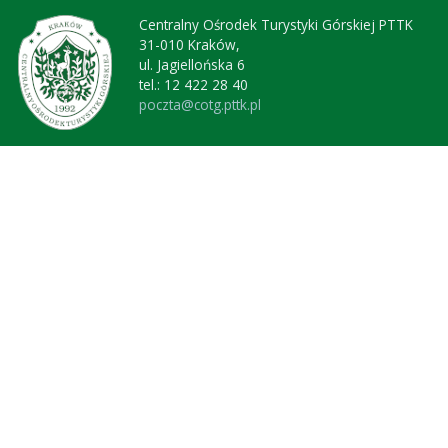
Centralny Ośrodek Turystyki Górskiej PTTK
31-010 Kraków,
ul. Jagiellońska 6
tel.: 12 422 28 40
poczta@cotg.pttk.pl