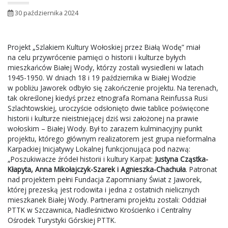
30 października 2024
Projekt „Szlakiem Kultury Wołoskiej przez Białą Wodę” miał
na celu przywrócenie pamięci o historii i kulturze byłych
mieszkańców Białej Wody, którzy zostali wysiedleni w latach
1945-1950. W dniach 18 i 19 października w Białej Wodzie
w pobliżu Jaworek odbyło się zakończenie projektu. Na terenach,
tak określonej kiedyś przez etnografa Romana Reinfussa Rusi
Szlachtowskiej, uroczyście odsłonięto dwie tablice poświęcone
historii i kulturze nieistniejącej dziś wsi założonej na prawie
wołoskim – Białej Wody. Był to zarazem kulminacyjny punkt
projektu, którego głównym realizatorem jest grupa nieformalna
Karpackiej Inicjatywy Lokalnej funkcjonująca pod nazwą:
„Poszukiwacze źródeł historii i kultury Karpat:
Justyna Cząstka-
Kłapyta, Anna Mikołajczyk-Szarek i Agnieszka-Chachuła
. Patronat
nad projektem pełni Fundacja Zapomniany Świat z Jaworek,
której prezeską jest rodowita i jedna z ostatnich nielicznych
mieszkanek Białej Wody. Partnerami projektu zostali: Oddział
PTTK w Szczawnica, Nadleśnictwo Krościenko i Centralny
Ośrodek Turystyki Górskiej PTTK.