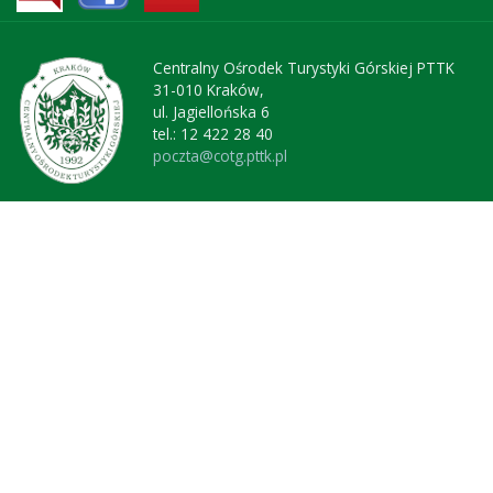
Centralny Ośrodek Turystyki Górskiej PTTK
31-010 Kraków,
ul. Jagiellońska 6
tel.: 12 422 28 40
poczta@cotg.pttk.pl