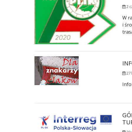
2 c
W r
i śr
tras
IN
27 
Info
GÓ
TU