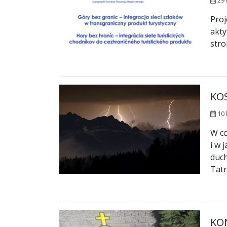
29 
Proj
akty
stro
KO
10 
W co
i w 
duch
Tatr
KO