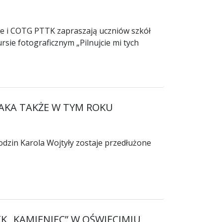
ie i COTG PTTK zapraszają uczniów szkół
ie fotograficznym „Pilnujcie mi tych
NAKA TAKŻE W TYM ROKU
dzin Karola Wojtyły zostaje przedłużone
 „KAMIENIEC” W OŚWIĘCIMIU