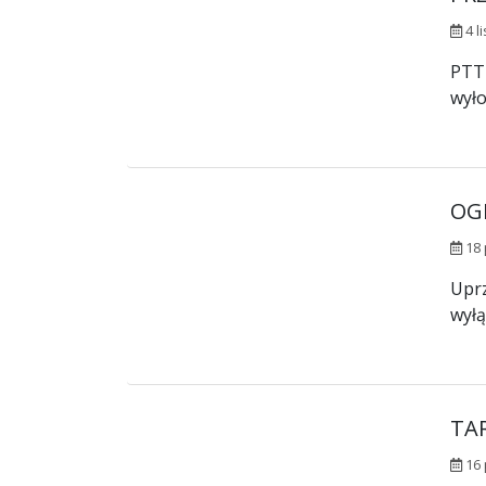
4 l
PTTK
wyło
OGR
18 
Uprz
wyłą
TAR
16 