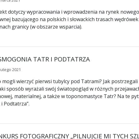
marca 2021
ekt dotyczy wypracowania i wprowadzenia na rynek nowego 
wnej bazującego na polskich i słowackich trasach wędrówek
nach granicy (w obszarze wsparcia).
SMOGONIA TATR I PODTATRZA
lutego 2021
 mogli wierzyć pierwsi tubylcy pod Tatrami? Jak postrzegali 
jaki sposób wyrażali swój światopogląd w różnych przejawach
owej, materialnej, a także w toponomastyce Tatr? Na te p
 i Podtatrza”.
NKURS FOTOGRAFICZNY „PILNUJCIE MI TYCH S