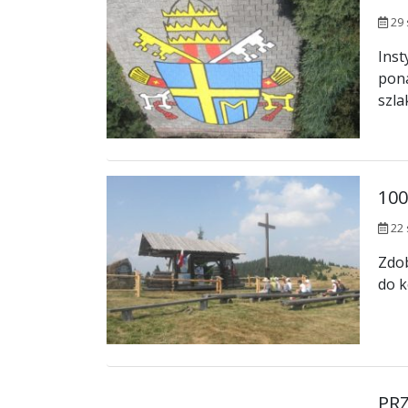
29 
Inst
pona
szla
10
22 
Zdob
do k
PR