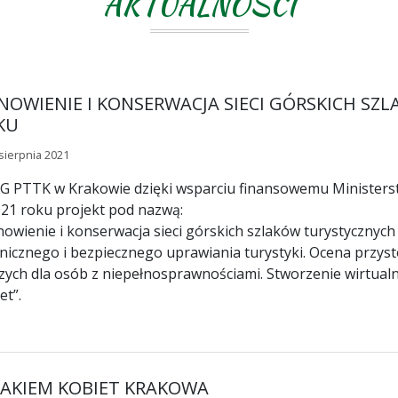
AKTUALNOŚCI
NOWIENIE I KONSERWACJA SIECI GÓRSKICH SZ
KU
sierpnia 2021
 PTTK w Krakowie dzięki wsparciu finansowemu Ministerstw
21 roku projekt pod nazwą:
owienie i konserwacja sieci górskich szlaków turystycznyc
nicznego i bezpiecznego uprawiania turystyki. Ocena przy
zych dla osób z niepełnosprawnościami. Stworzenie wirtua
et”.
LAKIEM KOBIET KRAKOWA