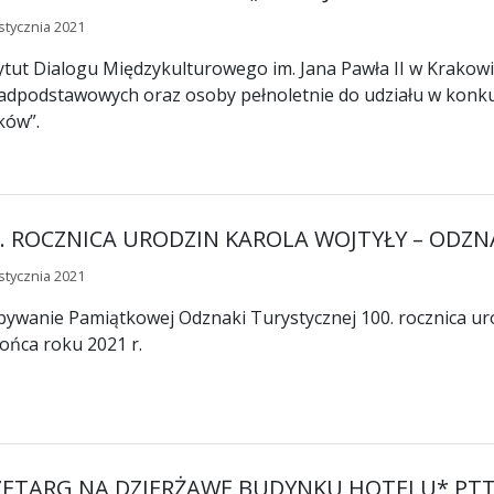
stycznia 2021
ytut Dialogu Międzykulturowego im. Jana Pawła II w Krakow
dpodstawowych oraz osoby pełnoletnie do udziału w konkurs
ków”.
0. ROCZNICA URODZIN KAROLA WOJTYŁY – ODZ
stycznia 2021
ywanie Pamiątkowej Odznaki Turystycznej 100. rocznica uro
ońca roku 2021 r.
ZETARG NA DZIERŻAWĘ BUDYNKU HOTELU* PTTK