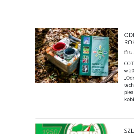
OD
RO
13 
COTG
w 20
„Odn
tech
pies
kobi
SZ