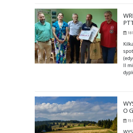
WR
PT
18 
Kilk
spot
(edy
II m
dypl
WY
O 
15 
WYS