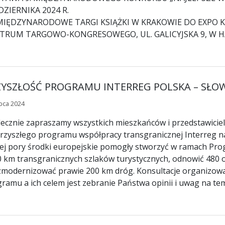
DZIERNIKA 2024 R.
 MIĘDZYNARODOWE TARGI KSIĄŻKI W KRAKOWIE DO EXP
TRUM TARGOWO-KONGRESOWEGO, UL. GALICYJSKA 9, W HA
ZYSZŁOŚĆ PROGRAMU INTERREG POLSKA – SŁOWA
ipca 2024
ecznie zapraszamy wszystkich mieszkańców i przedstawicieli 
przyszłego programu współpracy transgranicznej Interreg n
ej pory środki europejskie pomogły stworzyć w ramach Pro
 km transgranicznych szlaków turystycznych, odnowić 480 
zmodernizować prawie 200 km dróg. Konsultacje organizowa
ramu a ich celem jest zebranie Państwa opinii i uwag na te