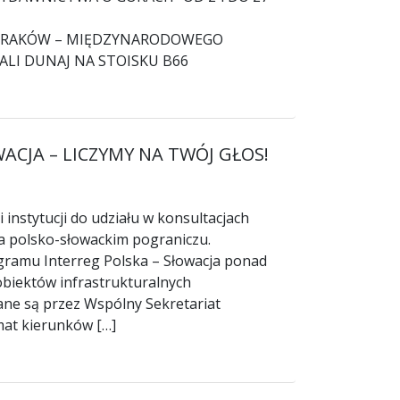
O KRAKÓW – MIĘDZYNARODOWEGO
LI DUNAJ NA STOISKU B66
CJA – LICZYMY NA TWÓJ GŁOS!
instytucji do udziału w konsultacjach
a polsko-słowackim pograniczu.
gramu Interreg Polska – Słowacja ponad
obiektów infrastrukturalnych
ne są przez Wspólny Sekretariat
mat kierunków […]