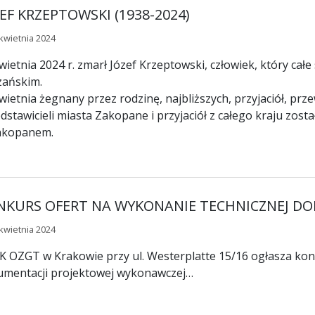
EF KRZEPTOWSKI (1938-2024)
kwietnia 2024
wietnia 2024 r. zmarł Józef Krzeptowski, człowiek, który cał
zańskim.
wietnia żegnany przez rodzinę, najbliższych, przyjaciół, p
dstawicieli miasta Zakopane i przyjaciół z całego kraju z
akopanem.
NKURS OFERT NA WYKONANIE TECHNICZNEJ DO
kwietnia 2024
 OZGT w Krakowie przy ul. Westerplatte 15/16 ogłasza kon
mentacji projektowej wykonawczej…