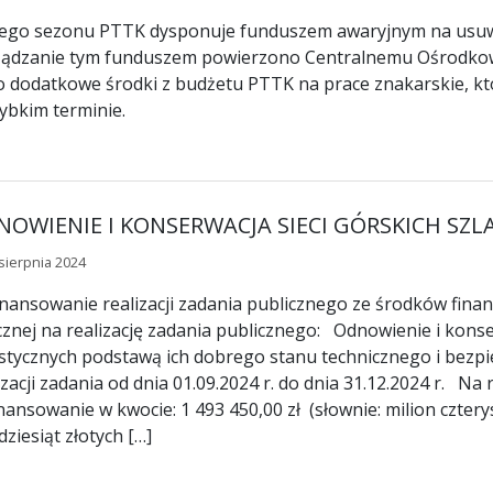
ego sezonu PTTK dysponuje funduszem awaryjnym na usuwa
ądzanie tym funduszem powierzono Centralnemu Ośrodkowi
o dodatkowe środki z budżetu PTTK na prace znakarskie, k
ybkim terminie.
NOWIENIE I KONSERWACJA SIECI GÓRSKICH SZ
sierpnia 2024
nansowanie realizacji zadania publicznego ze środków fin
cznej na realizację zadania publicznego: Odnowienie i konse
stycznych podstawą ich dobrego stanu technicznego i bezp
izacji zadania od dnia 01.09.2024 r. do dnia 31.12.2024 r. Na
nansowanie w kwocie: 1 493 450,00 zł (słownie: milion czterys
dziesiąt złotych […]