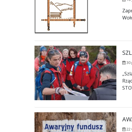
Zapr
Woło
SZ
30 
„Szl
Rząd
STO
AW
22 