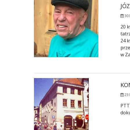
JÓZ
30 
20 k
tatr
24 k
prze
w Z
KO
23 
PTTK
doku