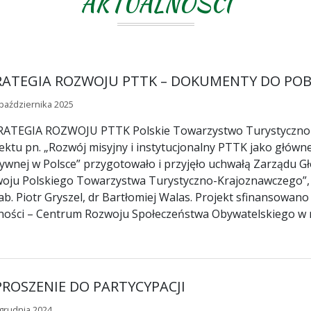
AKTUALNOŚCI
RATEGIA ROZWOJU PTTK – DOKUMENTY DO PO
października 2025
ATEGIA ROZWOJU PTTK Polskie Towarzystwo Turystyczno-Kr
ektu pn. „Rozwój misyjny i instytucjonalny PTTK jako główn
tywnej w Polsce” przygotowało i przyjęło uchwałą Zarządu
oju Polskiego Towarzystwa Turystyczno-Krajoznawczego”, k
ab. Piotr Gryszel, dr Bartłomiej Walas. Projekt sfinansowa
ności – Centrum Rozwoju Społeczeństwa Obywatelskiego w
ROSZENIE DO PARTYCYPACJI
grudnia 2024