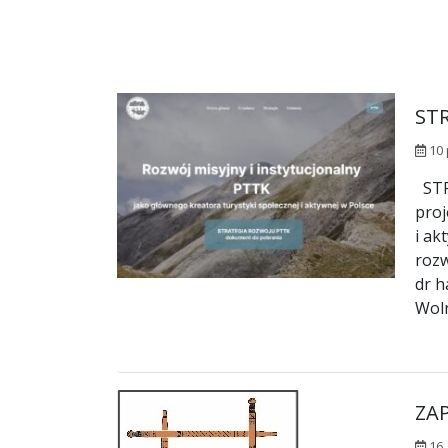
ST
10 
STR
proj
i ak
rozw
dr h
Wol
ZAP
16 