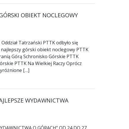
 GÓRSKI OBIEKT NOCLEGOWY
 Oddział Tatrzański PTTK odbyło się
 najlepszy górski obiekt noclegowy PTTK
Baranią Górą Schronisko Górskie PTTK
 Górskie PTTK Na Wielkiej Raczy Oprócz
yróżnione […]
AJLEPSZE WYDAWNICTWA
YDAWNICTWA O GÓRACH” OD 24 DO 27