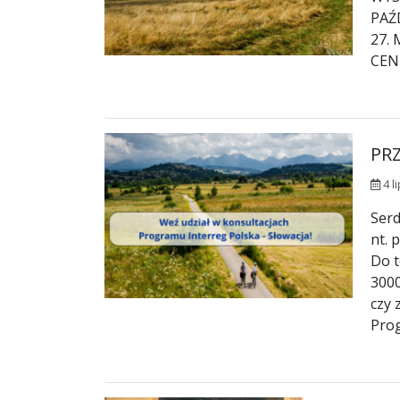
PAŹ
27.
CEN
PR
4 l
Serd
nt. 
Do t
3000
czy 
Prog