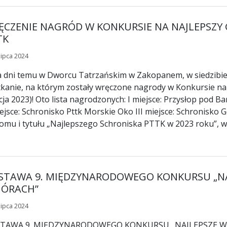
ĘCZENIE NAGRÓD W KONKURSIE NA NAJLEPSZY
TK
lipca 2024
a dni temu w Dworcu Tatrzańskim w Zakopanem, w siedzibie
kanie, na którym zostały wręczone nagrody w Konkursie na
cja 2023)! Oto lista nagrodzonych: I miejsce: Przysłop pod 
iejsce: Schronisko Pttk Morskie Oko III miejsce: Schronisko
omu i tytułu „Najlepszego Schroniska PTTK w 2023 roku”, w
STAWA 9. MIĘDZYNARODOWEGO KONKURSU „N
GÓRACH”
lipca 2024
TAWA 9. MIĘDZYNARODOWEGO KONKURSU „NAJLEPSZE W