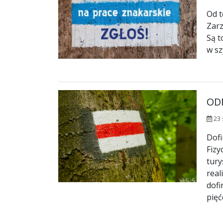
Od t
Zarz
Są t
w sz
OD
23 
Dofi
Fizy
tury
real
dofi
pięć